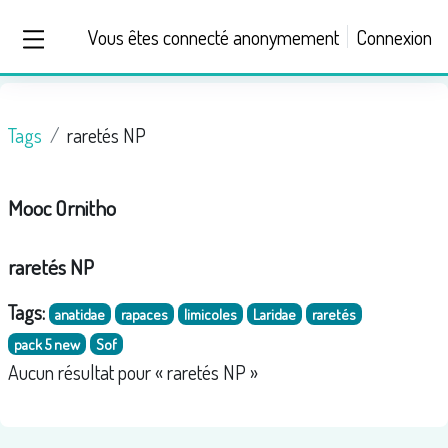
Passer au contenu principal
Vous êtes connecté anonymement
Connexion
Panneau latéral
Tags
raretés NP
Mooc Ornitho
raretés NP
Tags:
anatidae
rapaces
limicoles
Laridae
raretés
pack 5 new
Sof
Aucun résultat pour « raretés NP »