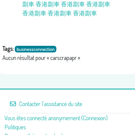
劏車
香港劏車
香港劏車
香港劏車
香港劏車
香港劏車
香港劏車
Tags:
businessconnection
Aucun résultat pour « carscrapapr »
Contacter l’assistance du site
Vous êtes connecté anonymement (
Connexion
)
Politiques