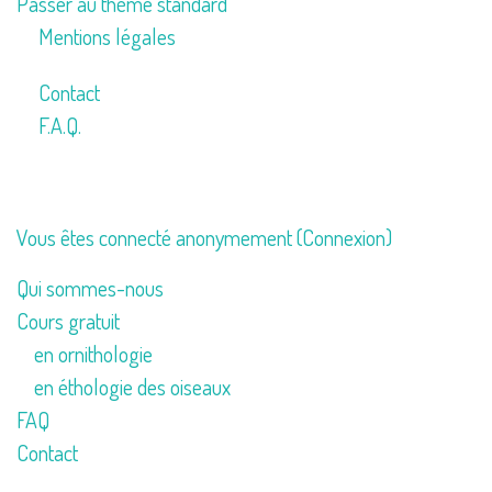
Passer au thème standard
Mentions légales
Contact
F.A.Q.
Vous êtes connecté anonymement (
Connexion
)
Qui sommes-nous
Cours gratuit
en ornithologie
en éthologie des oiseaux
FAQ
Contact