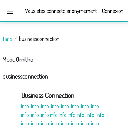
Passer au contenu principal
Vous êtes connecté anonymement
Connexion
Panneau latéral
Tags
businessconnection
Mooc Ornitho
businessconnection
Business Connection
info
info
info
info
info
info
info
info
info
info
info info info info info
info
info
info
info
info
info
info
info
info
info