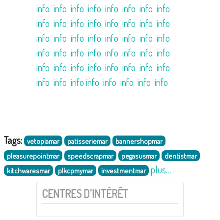
info
info
info
info
info
info
info
info
info
info
info
info
info
info
info
info
info
info
info
info
info
info
info
info
info
info
info
info
info
info
info
info
info
info
info
info
info
info
info
info
info
info
info
info
info
info
info
info
Tags:
vetopiamar
patisseriemar
bannershopmar
pleasurepointmar
speedscrapmar
pegasusmar
dentistmar
plus…
kitchwaresmar
plkcpmymar
investmentmar
CENTRES D’INTÉRÊT