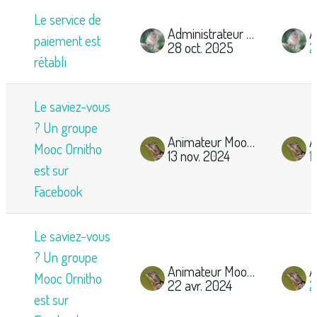
Le service de
Administrateur Mooc Ornitho
paiement est
28 oct. 2025
2
rétabli
Le saviez-vous
? Un groupe
Animateur Mooc-Ornitho
Mooc Ornitho
13 nov. 2024
1
est sur
Facebook
Le saviez-vous
? Un groupe
Animateur Mooc-Ornitho
Mooc Ornitho
22 avr. 2024
2
est sur