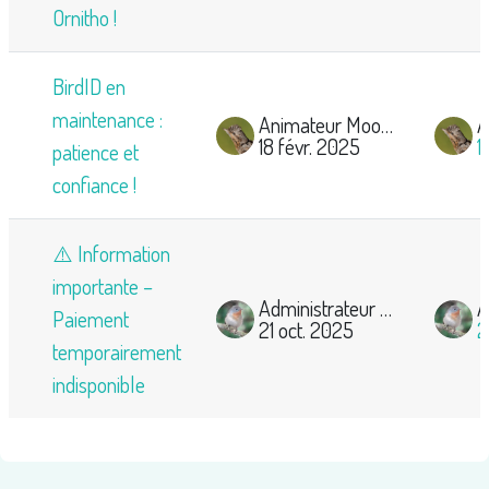
Ornitho !
BirdID en
maintenance :
Animateur Mooc-Ornitho
18 févr. 2025
1
patience et
confiance !
⚠️ Information
importante –
Administrateur Mooc Ornitho
Paiement
21 oct. 2025
2
temporairement
indisponible