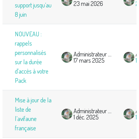
23 mai 2026
2
support jusqu’au
8 juin
NOUVEAU :
rappels
personnalisés
Administrateur Mooc Ornitho
17 mars 2025
1
sur la durée
d'accès à votre
Pack
Mise à jour de la
liste de
Administrateur Mooc Ornitho
1 déc. 2025
1
l’avifaune
française