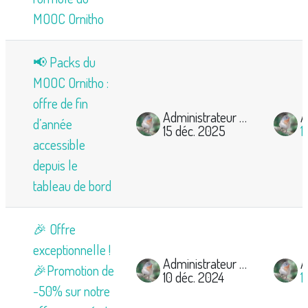
MOOC Ornitho
📢 Packs du
MOOC Ornitho :
offre de fin
Administrateur Mooc Ornitho
d’année
15 déc. 2025
1
accessible
depuis le
tableau de bord
🎉 Offre
exceptionnelle !
Administrateur Mooc Ornitho
🎉Promotion de
10 déc. 2024
1
-50% sur notre