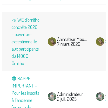
Statut
Liste des discussions. Affichage de 17 sur 17 discu
📣 WE d’ornitho
concrète 2026
– ouverture
Animateur Mooc-Ornitho
exceptionnelle
7 mars 2026
7
aux participants
du MOOC
Ornitho
🟠 RAPPEL
IMPORTANT –
Pour les inscrits
Administrateur Mooc Ornitho
2 juil. 2025
2
à l'ancienne
formule du