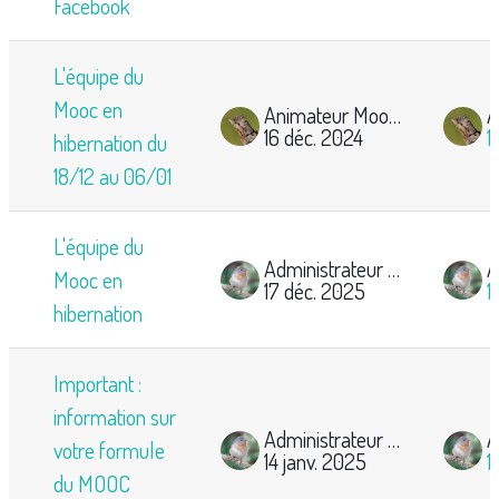
Facebook
L'équipe du
Mooc en
Animateur Mooc-Ornitho
16 déc. 2024
1
hibernation du
18/12 au 06/01
L'équipe du
Administrateur Mooc Ornitho
Mooc en
17 déc. 2025
1
hibernation
Important :
information sur
Administrateur Mooc Ornitho
votre formule
14 janv. 2025
1
du MOOC