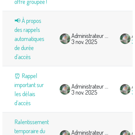
offre groupée !
📢 À propos
des rappels
Administrateur Mooc Ornitho
automatiques
3 nov. 2025
3
de durée
d’accès
⏰ Rappel
important sur
Administrateur Mooc Ornitho
3 nov. 2025
3
les délais
d’accès
Ralentissement
temporaire du
Administrateur Mooc Ornitho