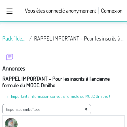
Passer au contenu principal
Vous êtes connecté anonymement
Connexion
Panneau latéral
Pack "Identification 1"
RAPPEL IMPORTANT – Pour les inscrits à l'ancienne formule du MOOC Ornitho
Annonces
RAPPEL IMPORTANT – Pour les inscrits à l'ancienne
formule du MOOC Ornitho
← Important : information sur votre formule du MOOC Ornitho !
Type d’affichage